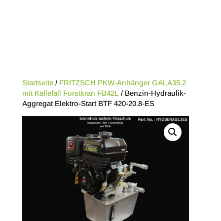
Brennholz-Technik Fritzsch
Startseite
/
FRITZSCH PKW-Anhänger GALA35.2
mit Källefall Forstkran FB42L
/ Benzin-Hydraulik-
Aggregat Elektro-Start BTF 420-20.8-ES