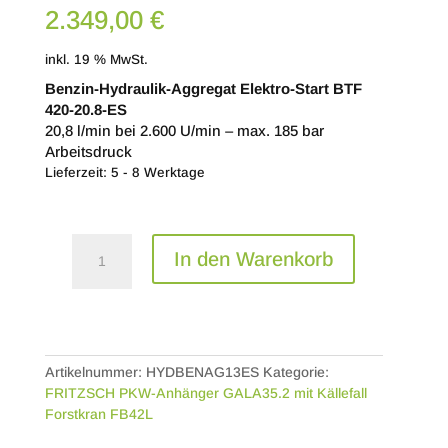
2.349,00
€
inkl. 19 % MwSt.
Benzin-Hydraulik-Aggregat Elektro-Start BTF
420-20.8-ES
20,8 l/min bei 2.600 U/min – max. 185 bar
Arbeitsdruck
Lieferzeit: 5 - 8 Werktage
Benzin-
In den Warenkorb
Hydraulik-
Aggregat
Elektro-
Start
BTF
420-
Artikelnummer:
HYDBENAG13ES
Kategorie:
20.8-
FRITZSCH PKW-Anhänger GALA35.2 mit Källefall
ES
Forstkran FB42L
Menge